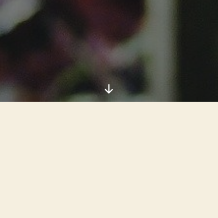
Razvij
dole
Ime
*
Email
*
Poruka
*