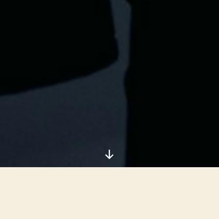
Razvij
dole
Ovaj odjeljak sam preuzeo sa sajta Evropske
federacije osoba sa povredom kičmene moždine