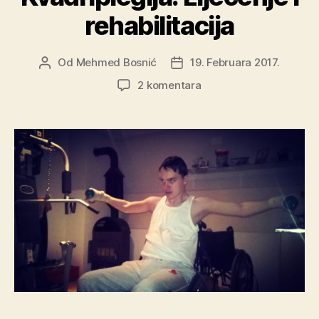
rehabilitacija
Od
Mehmed Bosnić
19. Februara 2017.
Autor
Datum
objave
objave
za
2 komentara
Kvadriplegija:
Liječenje
i
rehabilitacija