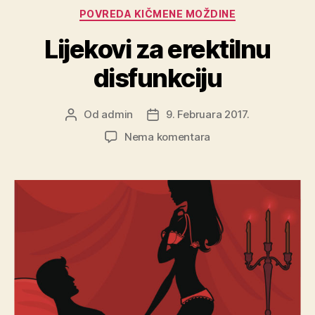
Kategorije
POVREDA KIČMENE MOŽDINE
Lijekovi za erektilnu
disfunkciju
Od
admin
9. Februara 2017.
Autor
Datum
objave
objave
na
Nema komentara
Lijekovi
za
erektilnu
disfunkciju