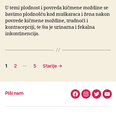
U temi plodnost i povreda kičmene moždine se
bavimo plodnošću kod muškaraca i žena nakon
povrede kičmene moždine, trudnoći i
kontracepciji, te šta je urinarna i fekalna
inkontinencija.
Posts
…
1
2
5
Starije
→
pagination
Piši nam
Facebook
Instagram
Twitter
You