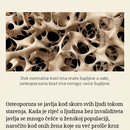
Osteoporoza
i
povreda
kičmene
moždine
Dok normalna kost ima male šupljine u sebi,
osteoporozna kost ima mnogo veće šupljine.
Osteoporoza se javlja kod skoro svih ljudi tokom
starenja. Kada je riječ o ljudima bez invaliditeta
javlja se mnogo češće u ženskoj populaciji,
naročito kod onih žena koje su već prošle kroz