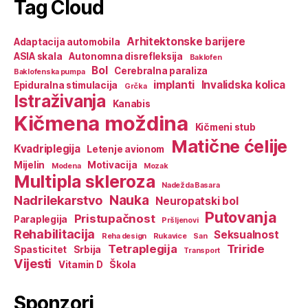
Tag Cloud
Arhitektonske barijere
Adaptacija automobila
ASIA skala
Autonomna disrefleksija
Baklofen
Bol
Cerebralna paraliza
Baklofenska pumpa
implanti
Invalidska kolica
Epiduralna stimulacija
Grčka
Istraživanja
Kanabis
Kičmena moždina
Kičmeni stub
Matične ćelije
Kvadriplegija
Letenje avionom
Mijelin
Motivacija
Modena
Mozak
Multipla skleroza
Nadežda Basara
Nauka
Nadrilekarstvo
Neuropatski bol
Putovanja
Pristupačnost
Paraplegija
Pršljenovi
Rehabilitacija
Seksualnost
Reha design
Rukavice
San
Tetraplegija
Triride
Spasticitet
Srbija
Transport
Vijesti
Vitamin D
Škola
Sponzori