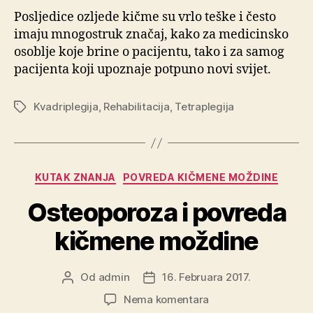
Posljedice ozljede kičme su vrlo teške i često
imaju mnogostruk značaj, kako za medicinsko
osoblje koje brine o pacijentu, tako i za samog
pacijenta koji upoznaje potpuno novi svijet.
Kvadriplegija
,
Rehabilitacija
,
Tetraplegija
Oznake
Kategorije
KUTAK ZNANJA
POVREDA KIČMENE MOŽDINE
Osteoporoza i povreda
kičmene moždine
Od
admin
16. Februara 2017.
Autor
Datum
objave
objave
na
Nema komentara