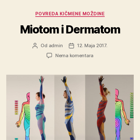
Kategorije
POVREDA KIČMENE MOŽDINE
Miotom i Dermatom
Od
admin
12. Maja 2017.
Autor
Datum
objave
objave
na
Nema komentara
Miotom
i
Dermatom