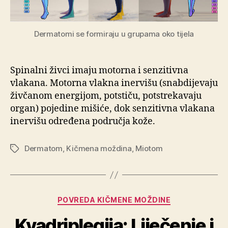
Dermatomi se formiraju u grupama oko tijela
Spinalni živci imaju motorna i senzitivna
vlakana. Motorna vlakna inervišu (snabdijevaju
živčanom energijom, potstiču, potstrekavaju
organ) pojedine mišiće, dok senzitivna vlakana
inervišu određena područja kože.
Dermatom
,
Kičmena moždina
,
Miotom
Oznake
Kategorije
POVREDA KIČMENE MOŽDINE
Kvadriplegija: Liječenje i