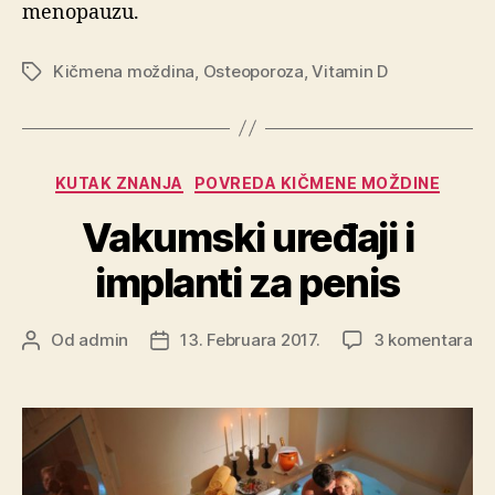
menopauzu.
Kičmena moždina
,
Osteoporoza
,
Vitamin D
Oznake
Kategorije
KUTAK ZNANJA
POVREDA KIČMENE MOŽDINE
Vakumski uređaji i
implanti za penis
za
Od
admin
13. Februara 2017.
3 komentara
Autor
Datum
Va
objave
objave
ure
i
im
za
pe