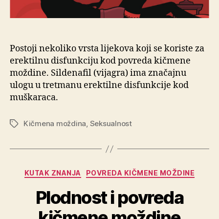
Postoji nekoliko vrsta lijekova koji se koriste za
erektilnu disfunkciju kod povreda kičmene
moždine. Sildenafil (vijagra) ima značajnu
ulogu u tretmanu erektilne disfunkcije kod
muškaraca.
Kičmena moždina
,
Seksualnost
Oznake
Kategorije
KUTAK ZNANJA
POVREDA KIČMENE MOŽDINE
Plodnost i povreda
kičmene moždine