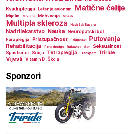
Matične ćelije
Kvadriplegija
Letenje avionom
Mijelin
Motivacija
Modena
Mozak
Multipla skleroza
Nadežda Basara
Nauka
Nadrilekarstvo
Neuropatski bol
Putovanja
Pristupačnost
Paraplegija
Pršljenovi
Rehabilitacija
Seksualnost
Reha design
Rukavice
San
Tetraplegija
Triride
Spasticitet
Srbija
Transport
Vijesti
Vitamin D
Škola
Sponzori