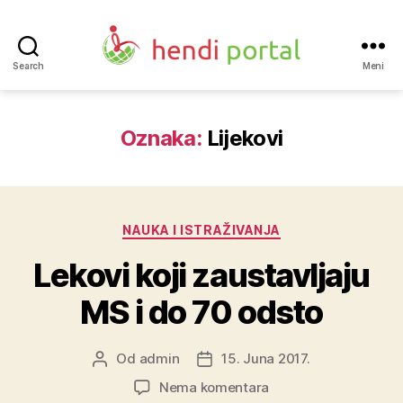
Search
Meni
Hendi
portal
Oznaka:
Lijekovi
Kategorije
NAUKA I ISTRAŽIVANJA
Lekovi koji zaustavljaju
MS i do 70 odsto
Od
admin
15. Juna 2017.
Autor
Datum
objave
objave
na
Nema komentara