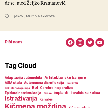
dr sc. med Željko Krsmanović,
Lijekovi
,
Multipla skleroza
Oznake
Piši nam
Facebook
Instagram
Twitter
You
Tag Cloud
Arhitektonske barijere
Adaptacija automobila
ASIA skala
Autonomna disrefleksija
Baklofen
Bol
Cerebralna paraliza
Baklofenska pumpa
implanti
Invalidska kolica
Epiduralna stimulacija
Grčka
Istraživanja
Kanabis
Kičmena moždina
Kičmeni stub