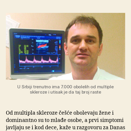
Lekovi
koji
zaustavljaju
MS
i
do
70
odsto
U Srbiji trenutno ima 7.000 obolelih od multiple
skleroze i utisak je da taj broj raste
Od multipla skleroze češće obolevaju žene i
dominantno su to mlađe osobe, a prvi simptomi
javljaju se i kod dece, kaže u razgovoru za Danas