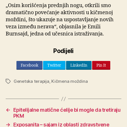
„Osim korišćenja prednjih nogu, otkrili smo
dramatično povećanje aktivnosti u kičmenoj
moždini, što ukazuje na uspostavljanje novih
veza između nerava“, objasnila je Emili
Burnsajd, jedna od učesnica istraživanja.
Podijeli
Facebook
Twitter
LinkedIn
Pin It
Genetska terapija
,
Kičmena moždina
Oznake
←
Epitelijalne matične ćelije bi mogle da tretiraju
PKM
→
Exposanita – sajam iz oblasti zdravstvene