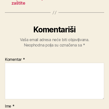
zaštite
Komentariši
Vaša email adresa neće biti objavljivana.
Neophodna polja su označena sa
*
Komentar
*
Ime
*