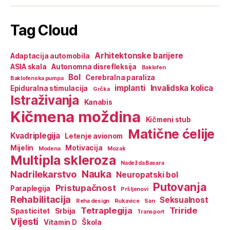
Tag Cloud
Arhitektonske barijere
Adaptacija automobila
ASIA skala
Autonomna disrefleksija
Baklofen
Bol
Cerebralna paraliza
Baklofenska pumpa
implanti
Invalidska kolica
Epiduralna stimulacija
Grčka
Istraživanja
Kanabis
Kičmena moždina
Kičmeni stub
Matične ćelije
Kvadriplegija
Letenje avionom
Mijelin
Motivacija
Modena
Mozak
Multipla skleroza
Nadežda Basara
Nauka
Nadrilekarstvo
Neuropatski bol
Putovanja
Pristupačnost
Paraplegija
Pršljenovi
Rehabilitacija
Seksualnost
Reha design
Rukavice
San
Tetraplegija
Triride
Spasticitet
Srbija
Transport
Vijesti
Vitamin D
Škola