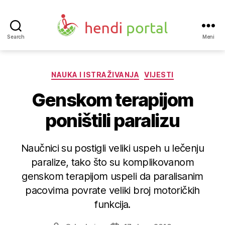
Search
Meni
Hendi
portal
Kategorije
NAUKA I ISTRAŽIVANJA
VIJESTI
Genskom terapijom
poništili paralizu
Naučnici su postigli veliki uspeh u lečenju
paralize, tako što su komplikovanom
genskom terapijom uspeli da paralisanim
pacovima povrate veliki broj motoričkih
funkcija.