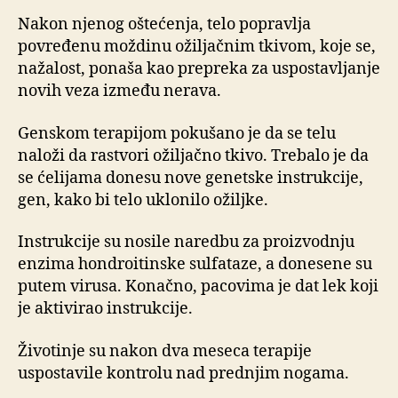
Nakon njenog oštećenja, telo popravlja
povređenu moždinu ožiljačnim tkivom, koje se,
nažalost, ponaša kao prepreka za uspostavljanje
novih veza između nerava.
Genskom terapijom pokušano je da se telu
naloži da rastvori ožiljačno tkivo. Trebalo je da
se ćelijama donesu nove genetske instrukcije,
gen, kako bi telo uklonilo ožiljke.
Instrukcije su nosile naredbu za proizvodnju
enzima hondroitinske sulfataze, a donesene su
putem virusa. Konačno, pacovima je dat lek koji
je aktivirao instrukcije.
Životinje su nakon dva meseca terapije
uspostavile kontrolu nad prednjim nogama.