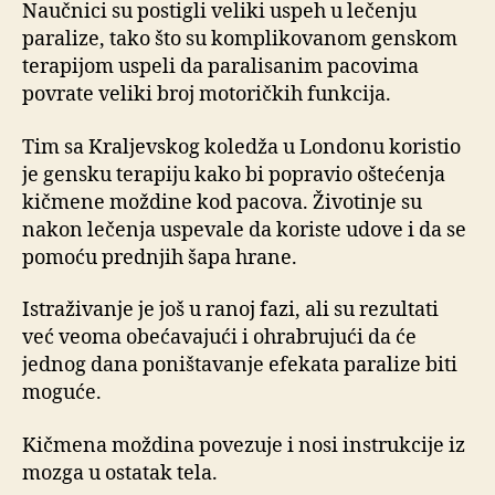
Naučnici su postigli veliki uspeh u lečenju
paralize, tako što su komplikovanom genskom
terapijom uspeli da paralisanim pacovima
povrate veliki broj motoričkih funkcija.
Tim sa Kraljevskog koledža u Londonu koristio
je gensku terapiju kako bi popravio oštećenja
kičmene moždine kod pacova. Životinje su
nakon lečenja uspevale da koriste udove i da se
pomoću prednjih šapa hrane.
Istraživanje je još u ranoj fazi, ali su rezultati
već veoma obećavajući i ohrabrujući da će
jednog dana poništavanje efekata paralize biti
moguće.
Kičmena moždina povezuje i nosi instrukcije iz
mozga u ostatak tela.