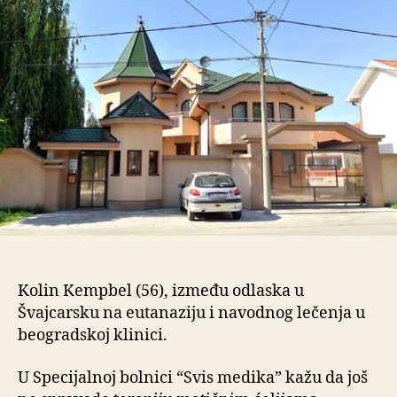
se
krije
iza
visokih
zidova
klinike?
Kolin Kempbel (56), između odlaska u
Švajcarsku na eutanaziju i navodnog lečenja u
beogradskoj klinici.
U Specijalnoj bolnici “Svis medika” kažu da još