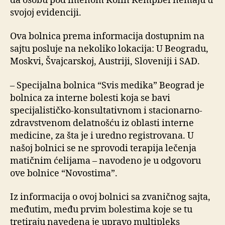
da osobu pod imenom Kolin Kempbel nemaju u
svojoj evidenciji.
Ova bolnica prema informacija dostupnim na
sajtu posluje na nekoliko lokacija: U Beogradu,
Moskvi, Švajcarskoj, Austriji, Sloveniji i SAD.
– Specijalna bolnica “Svis medika” Beograd je
bolnica za interne bolesti koja se bavi
specijalističko-konsultativnom i stacionarno-
zdravstvenom delatnošću iz oblasti interne
medicine, za šta je i uredno registrovana. U
našoj bolnici se ne sprovodi terapija lečenja
matičnim ćelijama – navodeno je u odgovoru
ove bolnice “Novostima”.
Iz informacija o ovoj bolnici sa zvaničnog sajta,
međutim, među prvim bolestima koje se tu
tretiraju navedena je upravo multipleks