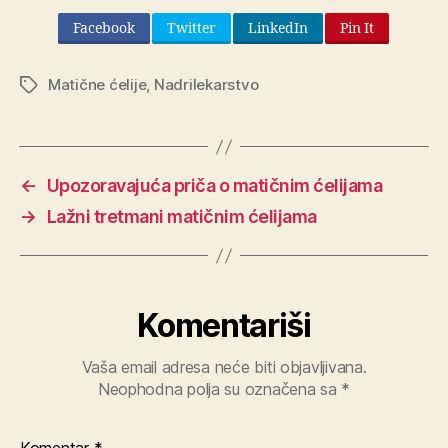
Facebook
Twitter
LinkedIn
Pin It
Matične ćelije
,
Nadrilekarstvo
Oznake
←
Upozoravajuća priča o matičnim ćelijama
→
Lažni tretmani matičnim ćelijama
Komentariši
Vaša email adresa neće biti objavljivana.
Neophodna polja su označena sa
*