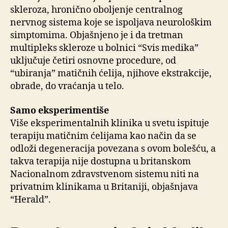
skleroza, hronično oboljenje centralnog
nervnog sistema koje se ispoljava neurološkim
simptomima. Objašnjeno je i da tretman
multipleks skleroze u bolnici “Svis medika”
uključuje četiri osnovne procedure, od
“ubiranja” matičnih ćelija, njihove ekstrakcije,
obrade, do vraćanja u telo.
Samo eksperimentiše
Više eksperimentalnih klinika u svetu ispituje
terapiju matičnim ćelijama kao način da se
odloži degeneracija povezana s ovom bolešću, a
takva terapija nije dostupna u britanskom
Nacionalnom zdravstvenom sistemu niti na
privatnim klinikama u Britaniji, objašnjava
“Herald”.