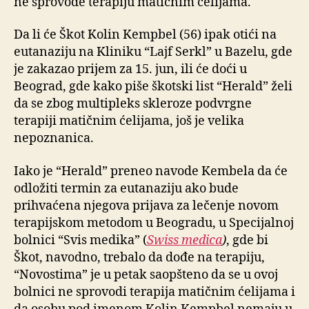
ne sprovode terapiju matičnim ćelijama.
Da li će Škot Kolin Kempbel (56) ipak otići na
eutanaziju na Kliniku “Lajf Serkl” u Bazelu, gde
je zakazao prijem za 15. jun, ili će doći u
Beograd, gde kako piše škotski list “Herald” želi
da se zbog multipleks skleroze podvrgne
terapiji matičnim ćelijama, još je velika
nepoznanica.
Iako je “Herald” preneo navode Kembela da će
odložiti termin za eutanaziju ako bude
prihvaćena njegova prijava za lečenje novom
terapijskom metodom u Beogradu, u Specijalnoj
bolnici “Svis medika” (
Swiss medica
)
, gde bi
Škot, navodno, trebalo da dođe na terapiju,
“Novostima” je u petak saopšteno da se u ovoj
bolnici ne sprovodi terapija matičnim ćelijama i