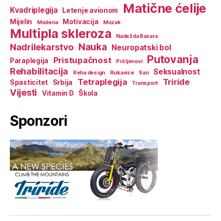
Matične ćelije
Kvadriplegija
Letenje avionom
Mijelin
Motivacija
Modena
Mozak
Multipla skleroza
Nadežda Basara
Nauka
Nadrilekarstvo
Neuropatski bol
Putovanja
Pristupačnost
Paraplegija
Pršljenovi
Rehabilitacija
Seksualnost
Reha design
Rukavice
San
Tetraplegija
Triride
Spasticitet
Srbija
Transport
Vijesti
Vitamin D
Škola
Sponzori