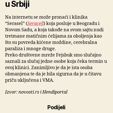
u Srbiji
Na internetu se može pronaći i klinika
“Serasel” (
Seracell
) koja posluje u Beogradu i
Novom Sadu, a koja takođe na svom sajtu nudi
tretmane matičnim ćelijama za oboljenja kao
što su povreda kićene moždine, cerebralna
paraliza i mnoge druge.
Preko društvene mreže Fejsbuk smo slučajno
saznali za slučaj jedne osobe koja čeka termin u
ovoj klinici. Zanimljivo je da je ista osoba
obmanjena te da je bila sigurna da je u čitavu
priču uključena i VMA.
Izvor: novosti.rs i Hendiportal
Podijeli