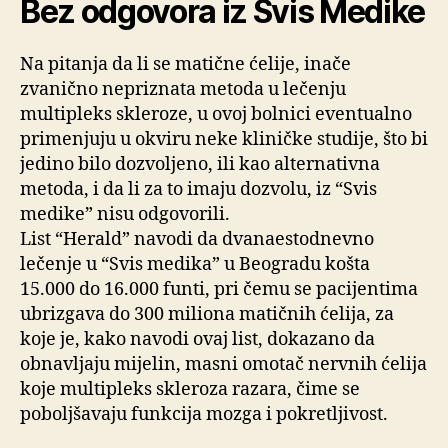
Bez odgovora iz Svis Medike
Na pitanja da li se matične ćelije, inače
zvanično nepriznata metoda u lečenju
multipleks skleroze, u ovoj bolnici eventualno
primenjuju u okviru neke kliničke studije, što bi
jedino bilo dozvoljeno, ili kao alternativna
metoda, i da li za to imaju dozvolu, iz “Svis
medike” nisu odgovorili.
List “Herald” navodi da dvanaestodnevno
lečenje u “Svis medika” u Beogradu košta
15.000 do 16.000 funti, pri čemu se pacijentima
ubrizgava do 300 miliona matičnih ćelija, za
koje je, kako navodi ovaj list, dokazano da
obnavljaju mijelin, masni omotač nervnih ćelija
koje multipleks skleroza razara, čime se
poboljšavaju funkcija mozga i pokretljivost.