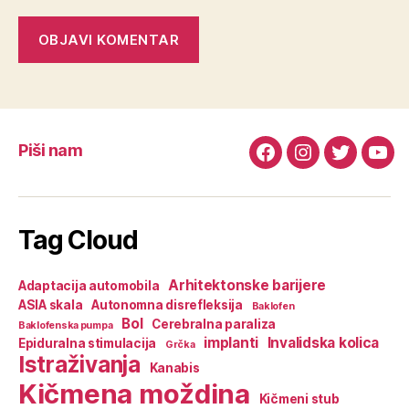
Piši nam
Facebook
Instagram
Twitter
You
Tag Cloud
Arhitektonske barijere
Adaptacija automobila
ASIA skala
Autonomna disrefleksija
Baklofen
Bol
Cerebralna paraliza
Baklofenska pumpa
implanti
Invalidska kolica
Epiduralna stimulacija
Grčka
Istraživanja
Kanabis
Kičmena moždina
Kičmeni stub