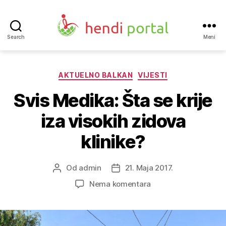
Search
Meni
Hendi
portal
Kategorije
AKTUELNO BALKAN
VIJESTI
Svis Medika: Šta se krije
iza visokih zidova
klinike?
Od
admin
21. Maja 2017.
Autor
Datum
objave
objave
na
Nema komentara
Svis
Medika:
Šta