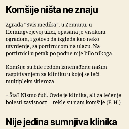
Komšije ništa ne znaju
Zgrada “Svis medika”, u Zemunu, u
Hemingvejevoj ulici, opasana je visokom
ogradom, i gotovo da izgleda kao neko
utvrđenje, sa portirnicom na ulazu. Na
portirnici u petak po podne nije bilo nikoga.
Komšije su bile redom iznenađene našim
raspitivanjem za kliniku u kojoj se leči
multipleks skleroza.
– Šta? Nismo čuli. Ovde je klinika, ali za lečenje
bolesti zavisnosti – rekle su nam komšije.(F. H.)
Nije jedina sumnjiva klinika