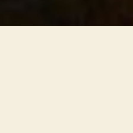
Multipla skleroza (skraćeno “MS”) nije fatalna
bolest, ljudi koji imaju u suštini imaju isti
životni vijek kao opšta populacija.
Bliži pogled na prognozu
Izvjesno je da će ljudi koji imaju MS doživjeti
relativno normalan životni vijek. U prosjeku
većina ljudi sa MS živi oko sedam godina manje
nego u opštoj populaciji. Većina ljudi sa MS
imaju tendenciju da umru pod istim uslovima
kao i ljudi koji nemaju to stanje, uključujući rak