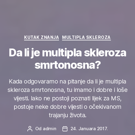
Kategorije
KUTAK ZNANJA
MULTIPLA SKLEROZA
Da li je multipla skleroza
smrtonosna?
Kada odgovaramo na pitanje da li je multipla
skleroza smrtonosna, tu imamo i dobre i loše
vijesti. Iako ne postoji poznati lijek za MS,
postoje neke dobre vijesti o očekivanom
trajanju života.
Od
admin
24. Januara 2017.
Autor
Datum