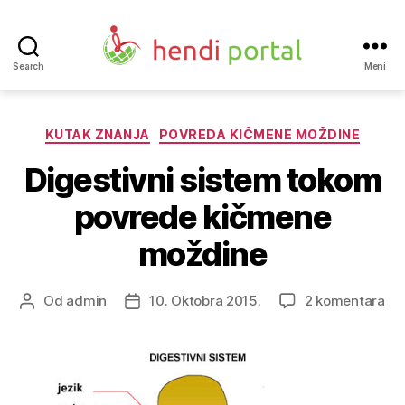
Search
Meni
Hendi
portal
Kategorije
KUTAK ZNANJA
POVREDA KIČMENE MOŽDINE
Digestivni sistem tokom
povrede kičmene
moždine
za
Od
admin
10. Oktobra 2015.
2 komentara
Autor
Datum
Dig
objave
objave
si
to
po
ki