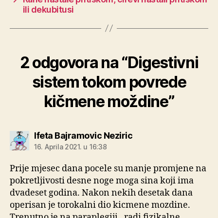
ili dekubitusi
2 odgovora na “Digestivni
sistem tokom povrede
kičmene moždine”
kaže:
Ifeta Bajramovic Neziric
16. Aprila 2021. u 16:38
Prije mjesec dana pocele su manje promjene na
pokretljivosti desne noge moga sina koji ima
dvadeset godina. Nakon nekih desetak dana
operisan je torokalni dio kicmene mozdine.
Trenutno je na paraplegiji , radi fizikalne