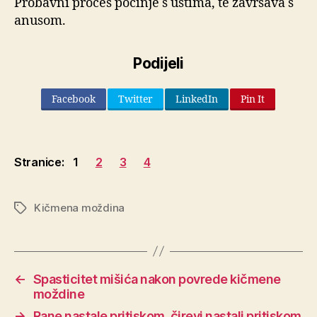
Probavni proces počinje s ustima, te završava s
anusom.
Podijeli
Facebook
Twitter
LinkedIn
Pin It
Stranice:
1
2
3
4
Kičmena moždina
Oznake
←
Spasticitet mišića nakon povrede kičmene
moždine
→
Rane nastale pritiskom, čirevi nastali pritiskom