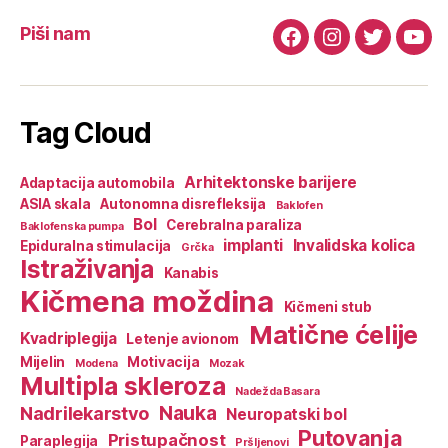
Piši nam
Facebook
Instagram
Twitter
You
Tag Cloud
Arhitektonske barijere
Adaptacija automobila
ASIA skala
Autonomna disrefleksija
Baklofen
Bol
Cerebralna paraliza
Baklofenska pumpa
implanti
Invalidska kolica
Epiduralna stimulacija
Grčka
Istraživanja
Kanabis
Kičmena moždina
Kičmeni stub
Matične ćelije
Kvadriplegija
Letenje avionom
Mijelin
Motivacija
Modena
Mozak
Multipla skleroza
Nadežda Basara
Nauka
Nadrilekarstvo
Neuropatski bol
Putovanja
Pristupačnost
Paraplegija
Pršljenovi