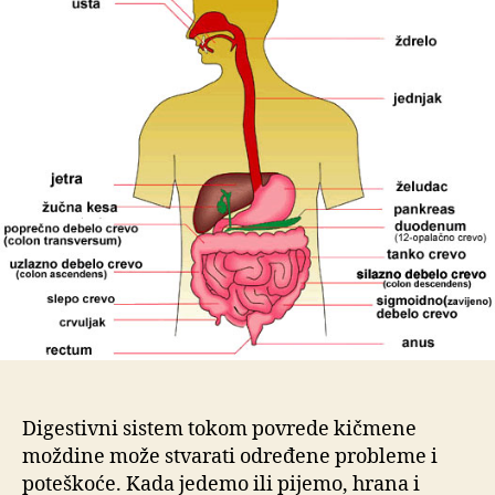
mo
Digestivni sistem tokom povrede kičmene
moždine može stvarati određene probleme i
poteškoće. Kada jedemo ili pijemo, hrana i