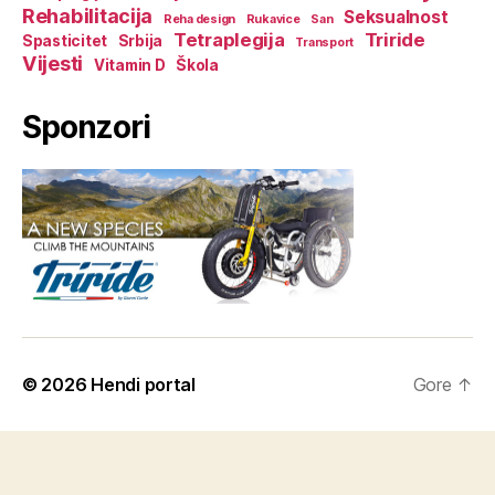
Rehabilitacija
Seksualnost
Reha design
Rukavice
San
Tetraplegija
Triride
Spasticitet
Srbija
Transport
Vijesti
Vitamin D
Škola
Sponzori
© 2026
Hendi portal
Gore
↑