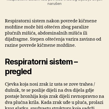
narušen
Respiratorni sistem nakon povrede kičmene
moždine može biti oštećen zbog paralize
plućnih mišića, abdominalnih mišića ili
dijafragme. Stepen oštećenja varira zavisno od
razine povrede kičmene moždine.
Respiratorni sistem –
pregled
Cjevka koja nosi zrak iz usta se zove trahea /
dušnik, te se poslije dijeli na dva dijela gdje
postaje bronhija koja zrak dijeli ravnopravno na
dva plućna krila. Kada zrak uđe u pluća, prolazi
kroz glatku, spužvastu strukturu koja sadrži