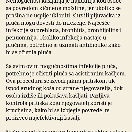
Nemogućnost kašljanja je najbitnija kod osobe
sa povredom kičmene moždine, jer ukoliko se
prašina ne uspije ukloniti, sluz ili pljuvačka iz
pluća mogu dovesti do infekcije. Najčešće
infekcije su prehlada, bronhitis, bronhijolitis i
penuomnija. Ukoliko infekcija nastaje u
plućima, potrebno je uzimati antibiotike kako
bi se očistila pluća.
Sa svim ovim mogućnostima infekcije pluća,
potrebno je očistiti pluća sa asistiranim kašljem.
Ova procedura se izvodi jakim pritiskom tik
ispod grudnog koša od strane njegovatelja, dok
osoba izdiše ili pokušava kašljati. Pažljiva
kontrola pritiska koju njegovatelj koristi je
krucijelna, kako bi se izbjegle povrede, te
proizveo najefektivniji kašalj.