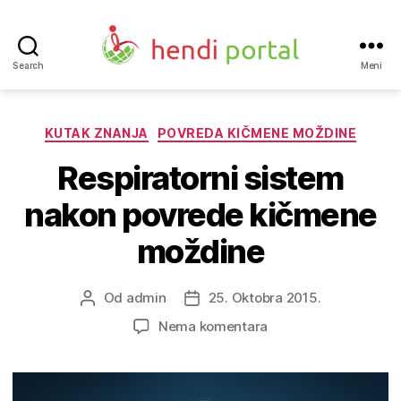
Search
Meni
Hendi
portal
Kategorije
KUTAK ZNANJA
POVREDA KIČMENE MOŽDINE
Respiratorni sistem
nakon povrede kičmene
moždine
Od
admin
25. Oktobra 2015.
Autor
Datum
objave
objave
na
Nema komentara
Respiratorni
sistem
nakon