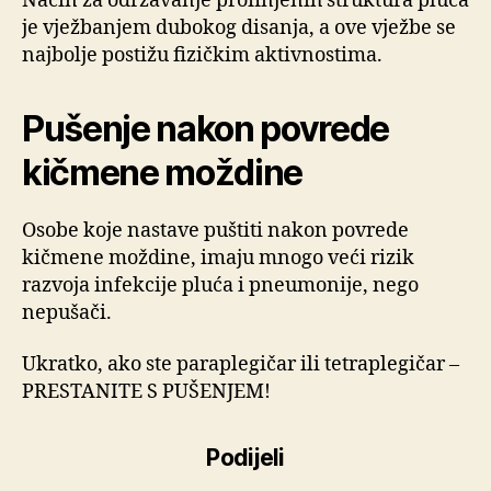
Način za održavanje profinjenih struktura pluća
je vježbanjem dubokog disanja, a ove vježbe se
najbolje postižu fizičkim aktivnostima.
Pušenje nakon povrede
kičmene moždine
Osobe koje nastave puštiti nakon povrede
kičmene moždine, imaju mnogo veći rizik
razvoja infekcije pluća i pneumonije, nego
nepušači.
Ukratko, ako ste paraplegičar ili tetraplegičar –
PRESTANITE S PUŠENJEM!
Podijeli