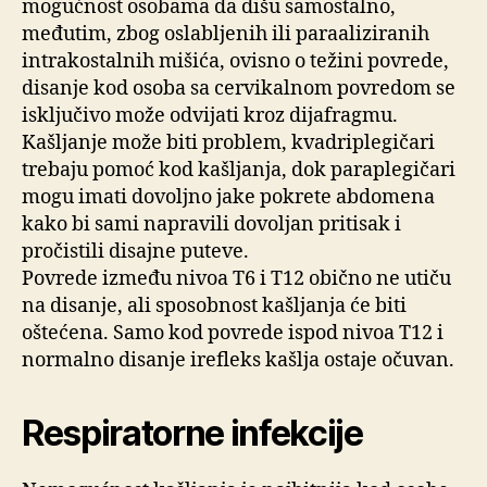
mogućnost osobama da dišu samostalno,
međutim, zbog oslabljenih ili paraaliziranih
intrakostalnih mišića, ovisno o težini povrede,
disanje kod osoba sa cervikalnom povredom se
isključivo može odvijati kroz dijafragmu.
Kašljanje može biti problem, kvadriplegičari
trebaju pomoć kod kašljanja, dok paraplegičari
mogu imati dovoljno jake pokrete abdomena
kako bi sami napravili dovoljan pritisak i
pročistili disajne puteve.
Povrede između nivoa T6 i T12 obično ne utiču
na disanje, ali sposobnost kašljanja će biti
oštećena. Samo kod povrede ispod nivoa T12 i
normalno disanje irefleks kašlja ostaje očuvan.
Respiratorne infekcije