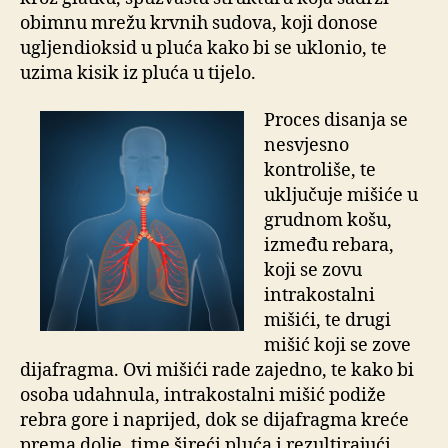
obimnu mrežu krvnih sudova, koji donose
ugljendioksid u pluća kako bi se uklonio, te
uzima kisik iz pluća u tijelo.
Proces disanja se
nesvjesno
kontroliše, te
uključuje mišiće u
grudnom košu,
između rebara,
koji se zovu
intrakostalni
mišići, te drugi
mišić koji se zove
dijafragma. Ovi mišići rade zajedno, te kako bi
osoba udahnula, intrakostalni mišić podiže
rebra gore i naprijed, dok se dijafragma kreće
prema dolje, time šireći pluća i rezultirajući