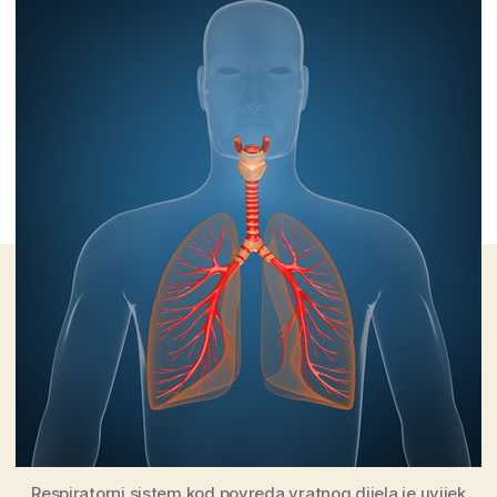
povrede
kičmene
moždine
Respiratorni sistem kod povreda vratnog dijela je uvijek