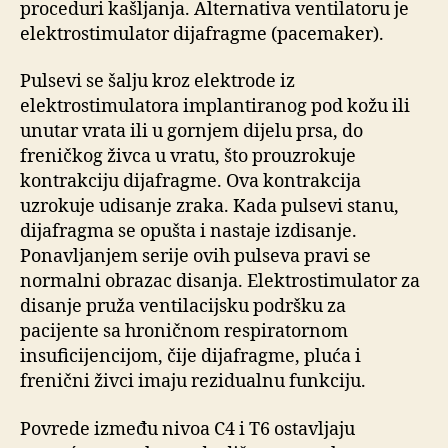
proceduri kašljanja. Alternativa ventilatoru je
elektrostimulator dijafragme (pacemaker).
Pulsevi se šalju kroz elektrode iz
elektrostimulatora implantiranog pod kožu ili
unutar vrata ili u gornjem dijelu prsa, do
freničkog živca u vratu, što prouzrokuje
kontrakciju dijafragme. Ova kontrakcija
uzrokuje udisanje zraka. Kada pulsevi stanu,
dijafragma se opušta i nastaje izdisanje.
Ponavljanjem serije ovih pulseva pravi se
normalni obrazac disanja. Elektrostimulator za
disanje pruža ventilacijsku podršku za
pacijente sa hroničnom respiratornom
insuficijencijom, čije dijafragme, pluća i
frenični živci imaju rezidualnu funkciju.
Povrede između nivoa C4 i T6 ostavljaju