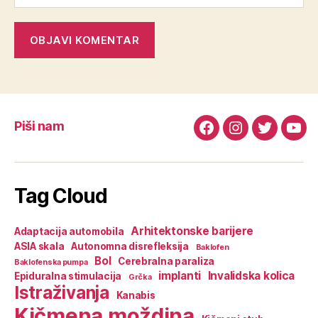
Piši nam
Facebook
Instagram
Twitter
You
Tag Cloud
Arhitektonske barijere
Adaptacija automobila
ASIA skala
Autonomna disrefleksija
Baklofen
Bol
Cerebralna paraliza
Baklofenska pumpa
implanti
Invalidska kolica
Epiduralna stimulacija
Grčka
Istraživanja
Kanabis
Kičmena moždina