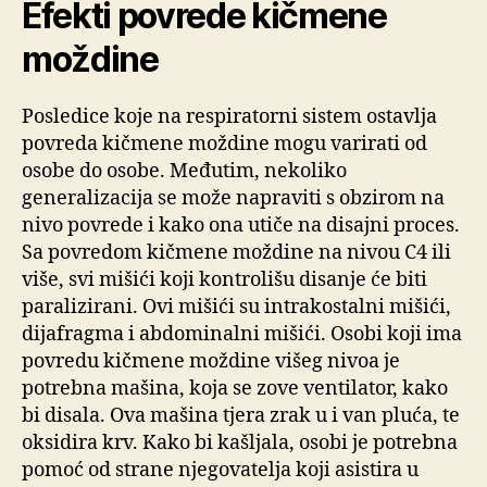
Efekti povrede kičmene
moždine
Posledice koje na respiratorni sistem ostavlja
povreda kičmene moždine mogu varirati od
osobe do osobe. Međutim, nekoliko
generalizacija se može napraviti s obzirom na
nivo povrede i kako ona utiče na disajni proces.
Sa povredom kičmene moždine na nivou C4 ili
više, svi mišići koji kontrolišu disanje će biti
paralizirani. Ovi mišići su intrakostalni mišići,
dijafragma i abdominalni mišići. Osobi koji ima
povredu kičmene moždine višeg nivoa je
potrebna mašina, koja se zove ventilator, kako
bi disala. Ova mašina tjera zrak u i van pluća, te
oksidira krv. Kako bi kašljala, osobi je potrebna
pomoć od strane njegovatelja koji asistira u