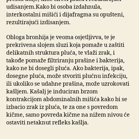
udisanjem.Kako bi osoba izdahnula,
interkostalni mišići i dijafragma su opušteni,
rezultirajući izdisanjem.
Obloga bronhija je veoma osjetljivva, te je
prekrivena slojem sluzi koja pomaže u zaštiti
delikatnih struktura pluća, te vlaži zrak, i
takođe pomaže filtriranju prašine i bakterija,
kako ne bi dosegli pluća. Ako bakterija, ipak,
dosegne pluća, može stvoriti plućnu infekciju,
ili ukoliko se udahne prašina, može uzrokovati
kašljem. Kašalj je induciran brzom
kontrakcijom abdominalnih mišića kako bi se
izbacio zrak iz pluća, te za one s povredom
kičme, samo povreda kičme na nižem nivou će
ostaviti netaknut refleks kašlja.