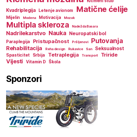
Kičmeni stub
Matične ćelije
Kvadriplegija
Letenje avionom
Mijelin
Motivacija
Modena
Mozak
Multipla skleroza
Nadežda Basara
Nauka
Nadrilekarstvo
Neuropatski bol
Putovanja
Pristupačnost
Paraplegija
Pršljenovi
Rehabilitacija
Seksualnost
Reha design
Rukavice
San
Tetraplegija
Triride
Spasticitet
Srbija
Transport
Vijesti
Vitamin D
Škola
Sponzori