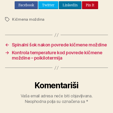
Facebook
Twitter
LinkedIn
Pin It
Kičmena moždina
Oznake
←
Spinalni šok nakon povrede kičmene moždine
→
Kontrola temperature kod povrede kičmene
moždine – poikilotermija
Komentariši
Vaša email adresa neće biti objavljivana.
Neophodna polja su označena sa
*