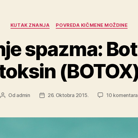
Kategorije
KUTAK ZNANJA
POVREDA KIČMENE MOŽDINE
nje spazma: Bot
toksin (BOTOX
Od
admin
26. Oktobra 2015.
10 komentara
Autor
Datum
objave
objave