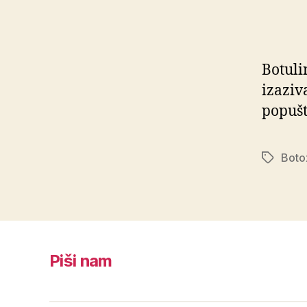
Botuli
izaziv
popušt
Boto
Oznake
Piši nam