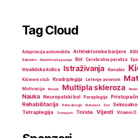
Tag Cloud
Arhitektonske barijere
Adaptacija automobila
ASI
Bol
Cerebralna paraliza
Epi
Baklofen
Baklofenska pumpa
K
Istraživanja
Invalidska kolica
Kanabis
Mat
Kvadriplegija
Kičmeni stub
Letenje avionom
Multipla skleroza
Motivacija
Mozak
Nadež
Nauka
Pristupač
Neuropatski bol
Paraplegija
Rehabilitacija
Seksualno
Reha design
Rukavice
San
Vijesti
Tetraplegija
Triride
Vitamin D
Transport