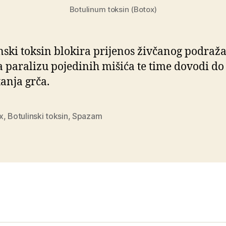
Botulinum toksin (Botox)
nski toksin blokira prijenos živčanog podraža
a paralizu pojedinih mišića te time dovodi do
anja grča.
x
,
Botulinski toksin
,
Spazam