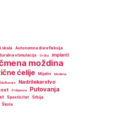
A skala
Autonomna disrefleksija
implanti
duralna stimulacija
Grčka
ičmena moždina
ične ćelije
Mijelin
Modena
Nadrilekarstvo
da Basara
Putovanja
nost
Pršljenovi
st
Spasticitet
Srbija
Škola