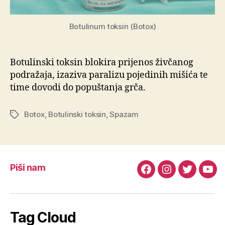
Botulinum toksin (Botox)
Botulinski toksin blokira prijenos živčanog
podražaja, izaziva paralizu pojedinih mišića te
time dovodi do popuštanja grča.
Botox
,
Botulinski toksin
,
Spazam
Oznake
Piši nam
Facebook
Instagram
Twitter
You
Tag Cloud