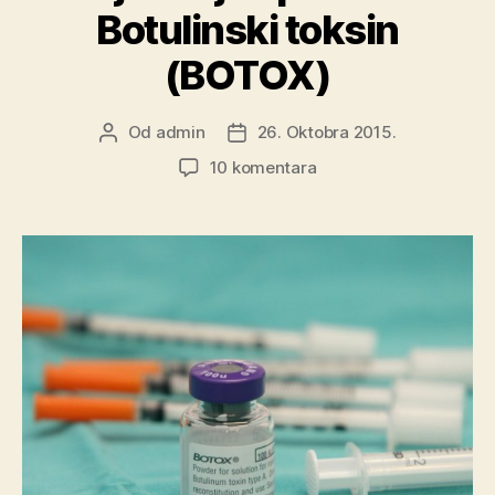
Botulinski toksin
(BOTOX)
Od
admin
26. Oktobra 2015.
Autor
Datum
objave
objave
za
10 komentara
Liječenje
spazma:
Botulinski
toksin
(BOTOX)