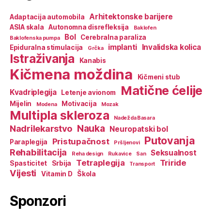
Arhitektonske barijere
Adaptacija automobila
ASIA skala
Autonomna disrefleksija
Baklofen
Bol
Cerebralna paraliza
Baklofenska pumpa
implanti
Invalidska kolica
Epiduralna stimulacija
Grčka
Istraživanja
Kanabis
Kičmena moždina
Kičmeni stub
Matične ćelije
Kvadriplegija
Letenje avionom
Mijelin
Motivacija
Modena
Mozak
Multipla skleroza
Nadežda Basara
Nauka
Nadrilekarstvo
Neuropatski bol
Putovanja
Pristupačnost
Paraplegija
Pršljenovi
Rehabilitacija
Seksualnost
Reha design
Rukavice
San
Tetraplegija
Triride
Spasticitet
Srbija
Transport
Vijesti
Vitamin D
Škola
Sponzori